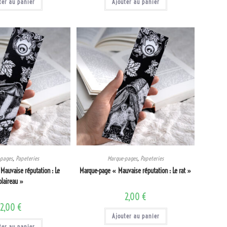
ter au panier
Ajouter au panier
-pages
,
Papeteries
Marque-pages
,
Papeteries
Mauvaise réputation : Le
Marque-page « Mauvaise réputation : Le rat »
blaireau »
2,00
€
2,00
€
Ajouter au panier
ter au panier