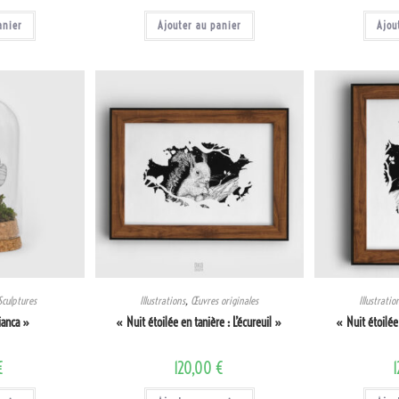
anier
Ajouter au panier
Ajou
Sculptures
Illustrations
,
Œuvres originales
Illustratio
ianca »
« Nuit étoilée en tanière : L’écureuil »
« Nuit étoilée
€
120,00
€