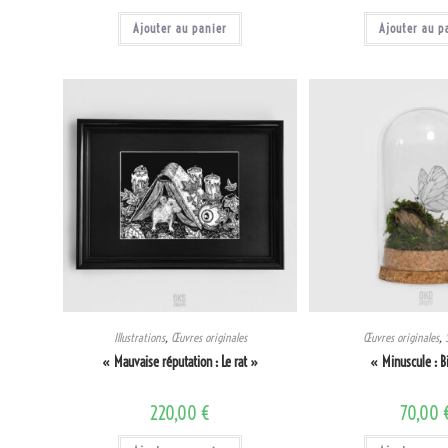
Ajouter au panier
Ajouter au p
Illustrations
,
Œuvres originales
Œuvres originales
,
« Mauvaise réputation : Le rat »
« Minuscule : B
220,00
€
70,00