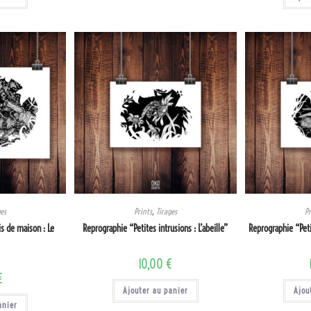
ges
Prints
,
Tirages
Pr
s de maison : Le
Reprographie “Petites intrusions : L’abeille”
Reprographie “Petit
10,00
€
€
Ajouter au panier
Ajou
anier