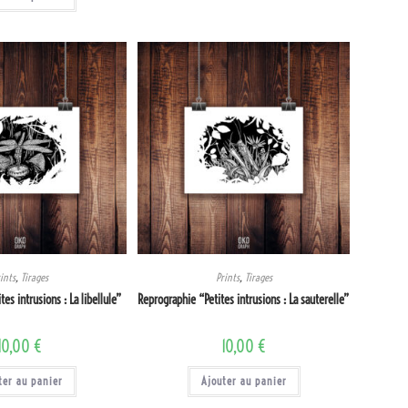
ints
,
Tirages
Prints
,
Tirages
es intrusions : La libellule”
Reprographie “Petites intrusions : La sauterelle”
10,00
€
10,00
€
ter au panier
Ajouter au panier