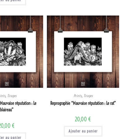
ints
,
Tirages
Prints
,
Tirages
Mauvaise réputation : Le
Reprographie “Mauvaise réputation : Le rat”
blaireau”
20,00
€
20,00
€
Ajouter au panier
ter au panier