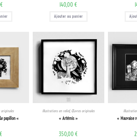
0
€
140,00
€
anier
Ajouter au panier
Ajou
originales
Illustrations en relief
,
Œuvres originales
Illustratio
 Le papillon «
« Artémis »
« Mauvaise ré
€
350,00
€
2