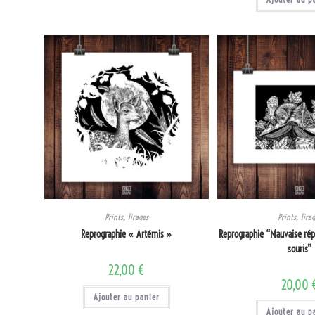
Prints
,
Tirages
Prints
,
Tira
Reprographie « Artémis »
Reprographie “Mauvaise répu
souris”
22,00
€
20,00
Ajouter au panier
Ajouter au p