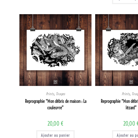
Prints
,
Tirages
Prints
,
Tira
Reprographie “Mon débris de maison : La
Reprographie “Mon débri
couleuvre”
lézard”
20,00
€
20,00
Ajouter au panier
Ajouter au p