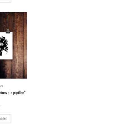
ges
ions : Le papillon”
€
anier