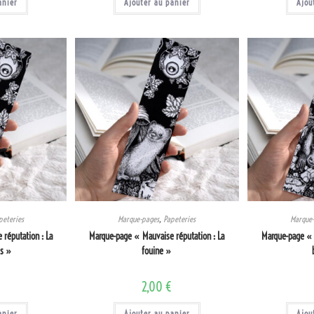
anier
Ajouter au panier
Ajou
peteries
Marque-pages
,
Papeteries
Marque
réputation : La
Marque-page « Mauvaise réputation : La
Marque-page « 
is »
fouine »
€
2,00
€
anier
Ajouter au panier
Ajou