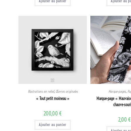
Ajouter au panier
Ajouter au p
Illustrations en relief
,
Œuvres originales
Marque-pages
,
Pa
« Tout petit moineau »
Marque-page « Mauvaise 
chauve-sour
200,00
€
2,00
Ajouter au panier
Ajouter au p