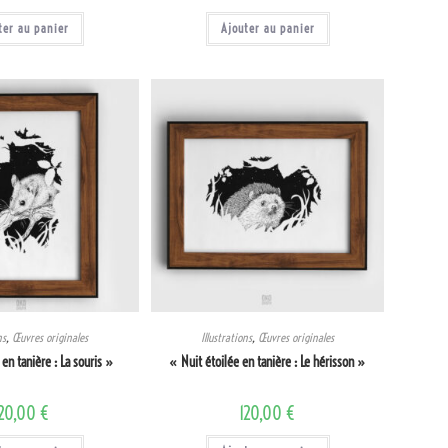
ter au panier
Ajouter au panier
ns
,
Œuvres originales
Illustrations
,
Œuvres originales
 en tanière : La souris »
« Nuit étoilée en tanière : Le hérisson »
120,00
€
120,00
€