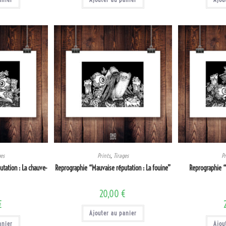
ges
Prints
,
Tirages
Pr
tation : La chauve-
Reprographie “Mauvaise réputation : La fouine”
Reprographie “
20,00
€
€
Ajouter au panier
anier
Ajou