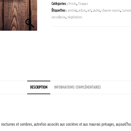
Catégories :
Prints
,
Tirages
Étiquettes :
animal
,
arbre
,
art
,
autel
,
chauve-souris
,
curios
sorcellerie
,
végétation
DESCRIPTION
INFORMATIONS COMPLÉMENTAIRES
ux nocturnes et sombres, autrefois associés aux sorcières et aux mauvais présages, aujourd’h