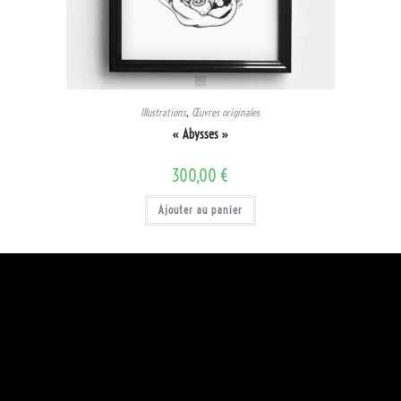
Illustrations
,
Œuvres originales
« Abysses »
300,00
€
Ajouter au panier