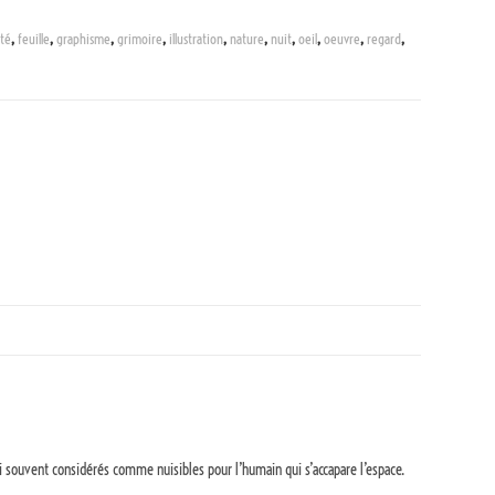
ité
,
feuille
,
graphisme
,
grimoire
,
illustration
,
nature
,
nuit
,
oeil
,
oeuvre
,
regard
,
ui souvent considérés comme nuisibles pour l’humain qui s’accapare l’espace.