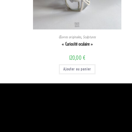
Œuvres originales
,
Sculptures
« Curiosité oculaire »
120,00
€
Ajouter au panier