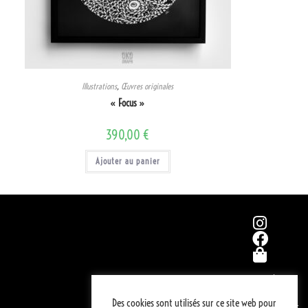
Illustrations
,
Œuvres originales
« Focus »
390,00
€
Ajouter au panier
A
PROPOS..
Des cookies sont utilisés sur ce site web pour