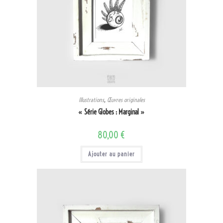
Illustrations
,
Œuvres originales
« Série Globes : Marginal »
80,00
€
Ajouter au panier