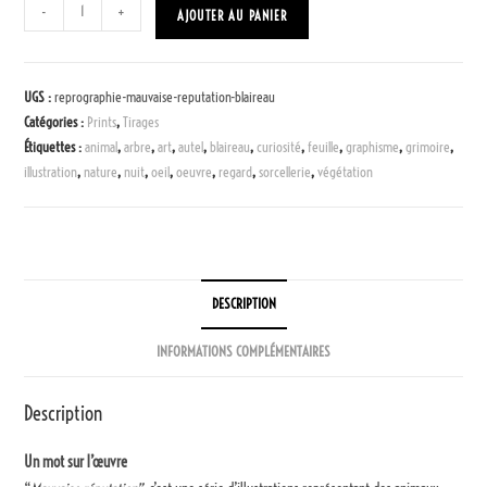
-
+
AJOUTER AU PANIER
UGS :
reprographie-mauvaise-reputation-blaireau
Catégories :
Prints
,
Tirages
Étiquettes :
animal
,
arbre
,
art
,
autel
,
blaireau
,
curiosité
,
feuille
,
graphisme
,
grimoire
,
illustration
,
nature
,
nuit
,
oeil
,
oeuvre
,
regard
,
sorcellerie
,
végétation
DESCRIPTION
INFORMATIONS COMPLÉMENTAIRES
Description
Un mot sur l’œuvre