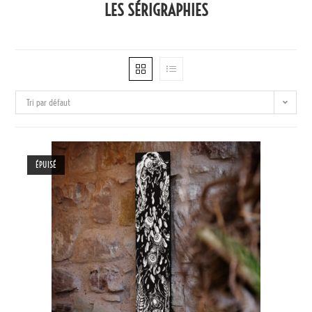
LES S
É
RIGRAPHIES
Tri par défaut
ÉPUISÉ