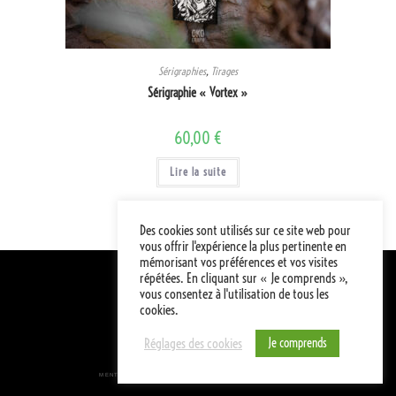
Sérigraphies
,
Tirages
Sérigraphie « Vortex »
60,00
€
Lire la suite
Des cookies sont utilisés sur ce site web pour
vous offrir l'expérience la plus pertinente en
mémorisant vos préférences et vos visites
répétées. En cliquant sur « Je comprends »,
vous consentez à l'utilisation de tous les
cookies.
A PROPOS...
Je comprends
Réglages des cookies
© Designed by Okograph
MENTIONS LÉGALES
CONDITIONS GÉNÉRALES DE VENTE