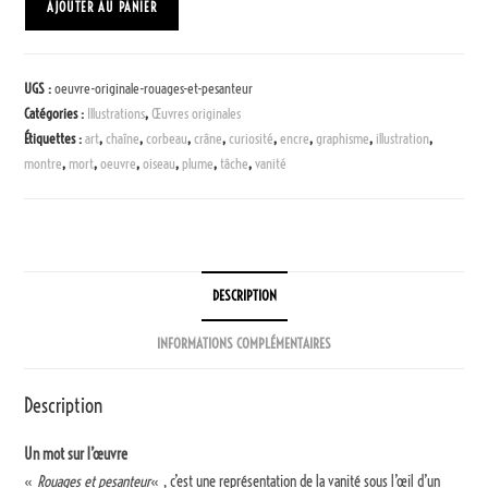
AJOUTER AU PANIER
UGS :
oeuvre-originale-rouages-et-pesanteur
Catégories :
Illustrations
,
Œuvres originales
Étiquettes :
art
,
chaîne
,
corbeau
,
crâne
,
curiosité
,
encre
,
graphisme
,
illustration
,
montre
,
mort
,
oeuvre
,
oiseau
,
plume
,
tâche
,
vanité
DESCRIPTION
INFORMATIONS COMPLÉMENTAIRES
Description
Un mot sur l’œuvre
«
Rouages et pesanteur
« , c’est une représentation de la vanité sous l’œil d’un