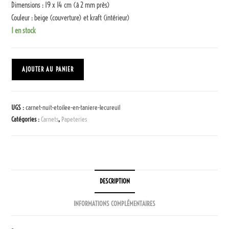
Dimensions : 19 x 14 cm (à 2 mm près)
Couleur : beige (couverture) et kraft (intérieur)
1 en stock
AJOUTER AU PANIER
UGS :
carnet-nuit-etoilee-en-taniere-lecureuil
Catégories :
Carnets
,
Papeteries
DESCRIPTION
INFORMATIONS COMPLÉMENTAIRES