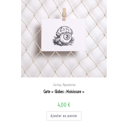
Cartes
,
Papeteries
Carte « Globes : Moisissure »
4,00
€
Ajouter au panier