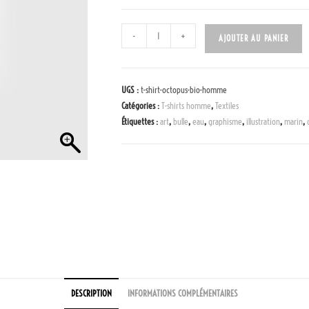
-
+
AJOUTER AU PANIER
UGS :
t-shirt-octopus-bio-homme
Catégories :
T-shirts homme
,
Textiles
Étiquettes :
art
,
bulle
,
eau
,
graphisme
,
illustration
,
marin
,
DESCRIPTION
INFORMATIONS COMPLÉMENTAIRES