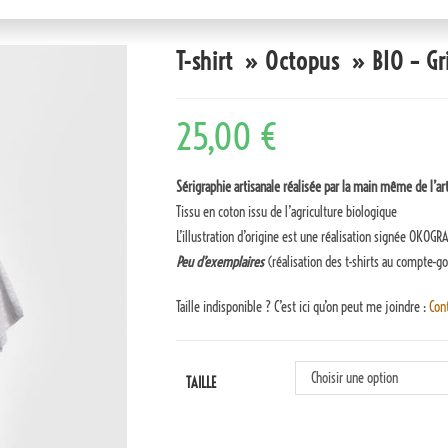
T-shirt » Octopus » BIO – G
25,00
€
Sérigraphie artisanale réalisée par la main même de l’art
Tissu en coton issu de l’agriculture biologique
L’illustration d’origine est une réalisation signée OKOGR
Peu d’exemplaires
(réalisation des t-shirts au compte-g
Taille indisponible ? C’est ici qu’on peut me joindre :
Con
Choisir une option
TAILLE