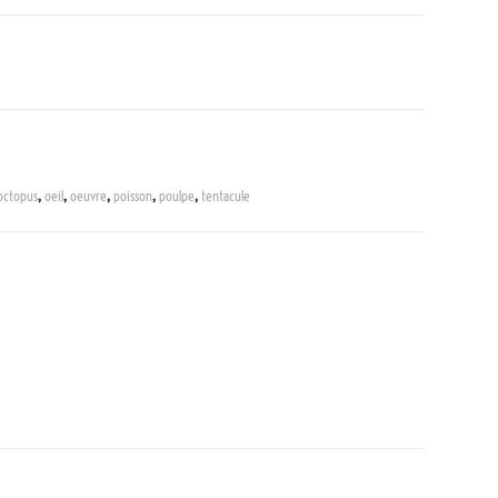
octopus
,
oeil
,
oeuvre
,
poisson
,
poulpe
,
tentacule