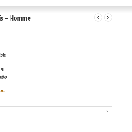
ris – Homme
iste
APH
outte)
tact