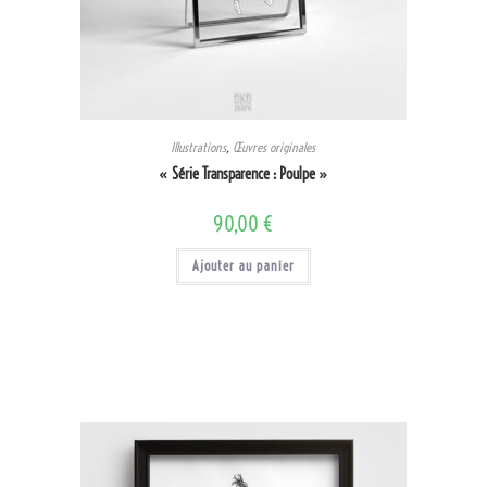
Illustrations
,
Œuvres originales
« Série Transparence : Poulpe »
90,00
€
Ajouter au panier