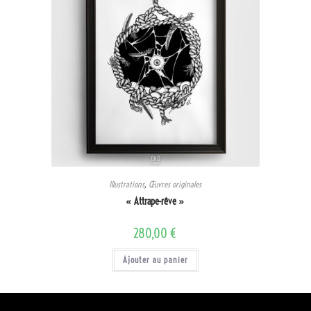
Illustrations
,
Œuvres originales
« Attrape-rêve »
280,00
€
Ajouter au panier