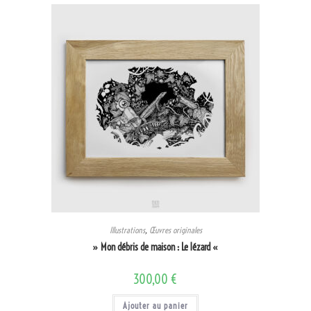
Illustrations
,
Œuvres originales
» Mon débris de maison : Le lézard «
300,00
€
Ajouter au panier