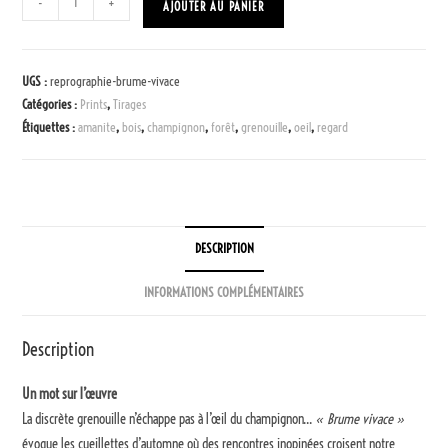
-
+
AJOUTER AU PANIER
UGS :
reprographie-brume-vivace
Catégories :
Prints
,
Tirages
Étiquettes :
amanite
,
bois
,
champignon
,
forêt
,
grenouille
,
oeil
,
regard
DESCRIPTION
INFORMATIONS COMPLÉMENTAIRES
Description
Un mot sur l’œuvre
La discrète grenouille n’échappe pas à l’œil du champignon…
« Brume vivace »
évoque les cueillettes d’automne où des rencontres inopinées croisent notre