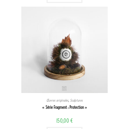
Œuvres originales
,
Sculptures
« Série Fragment : Protection »
150,00
€