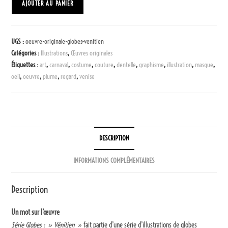
AJOUTER AU PANIER
UGS :
oeuvre-originale-globes-venitien
Catégories :
Illustrations
,
Œuvres originales
Étiquettes :
art
,
carnaval
,
costume
,
couture
,
dentelle
,
graphisme
,
illustration
,
masque
,
oeil
,
oeuvre
,
plume
,
regard
,
venise
DESCRIPTION
INFORMATIONS COMPLÉMENTAIRES
Description
Un mot sur l’œuvre
Série Globes : » Vénitien »
fait partie d’une série d’illustrations de globes