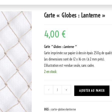
Carte « Globes : Lanterne »
4,00
€
Carte
” Globes : Lanterne “
Carte imprimée sur papier à dessin épais 250g de qualit
Les dimensions sont de 12 x 16 cm (à 2 mm près).
L’illustration est vendue seule, sans cadre.
2 en stock
-
+
AJOUTER AU PANIER
UGS :
carte-globes-lanterne