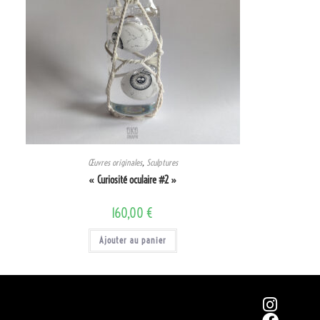
Œuvres originales
,
Sculptures
« Curiosité oculaire #2 »
160,00
€
Ajouter au panier