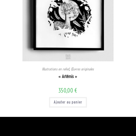
Illustrations en relief
,
Œuvres originales
« Artémis »
350,00
€
Ajouter au panier