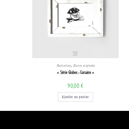
Illustrations
,
Œuvres originales
« Série Globes : Corsaire »
90,00
€
Ajouter au panier