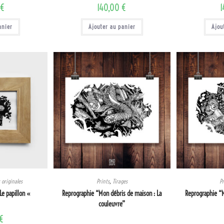
0
€
140,00
€
anier
Ajouter au panier
Ajou
originales
Prints
,
Tirages
Pr
 Le papillon «
Reprographie “Mon débris de maison : La
Reprographie “M
couleuvre”
€