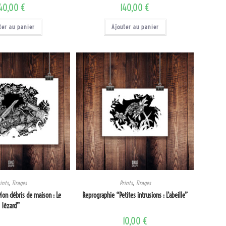
140,00
€
140,00
€
ter au panier
Ajouter au panier
ints
,
Tirages
Prints
,
Tirages
on débris de maison : Le
Reprographie “Petites intrusions : L’abeille”
lézard”
10,00
€