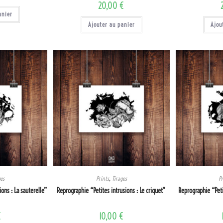
20,00
€
anier
Ajouter au panier
Ajou
ges
Prints
,
Tirages
Pr
ons : La sauterelle”
Reprographie “Petites intrusions : Le criquet”
Reprographie “Peti
€
10,00
€