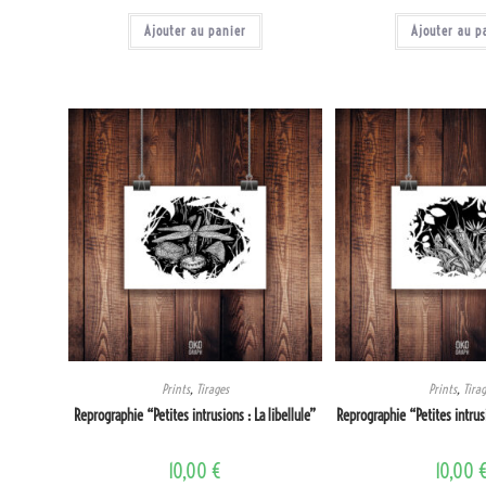
Ajouter au panier
Ajouter au p
Prints
,
Tirages
Prints
,
Tira
Reprographie “Petites intrusions : La libellule”
Reprographie “Petites intrusi
10,00
€
10,00