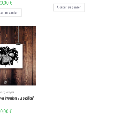
20,00
€
Ajouter au panier
ter au panier
ints
,
Tirages
tes intrusions : Le papillon”
10,00
€